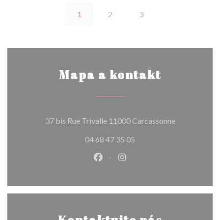
1
2
3
Mapa a kontakt
((otevře se v
37 bis Rue Trivalle 11000 Carcassonne
04 68 47 35 05
Facebook ((otevře se v novém o
Instagram ((otevře se v n