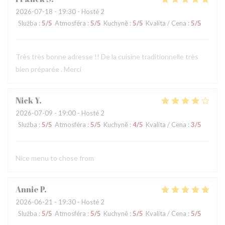
2026-07-18
- 19:30 - Hosté 2
Služba
:
5
/5
Atmosféra
:
5
/5
Kuchyně
:
5
/5
Kvalita / Cena
:
5
/5
Très très bonne adresse !! De la cuisine traditionnelle très
bien préparée . Merci
Nick
Y
2026-07-09
- 19:00 - Hosté 2
Služba
:
5
/5
Atmosféra
:
5
/5
Kuchyně
:
4
/5
Kvalita / Cena
:
3
/5
Nice menu to chose from
Annie
P
2026-06-21
- 19:30 - Hosté 2
Služba
:
5
/5
Atmosféra
:
5
/5
Kuchyně
:
5
/5
Kvalita / Cena
:
5
/5