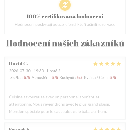
100% certifikovaná hodnocení
Hodnocení poskytují pouze klienti, kteří učinili rezervace
Hodnocení našich zákazníků
David
C
2026-07-30
- 19:30 - Hosté 2
Služba
:
5
/5
Atmosféra
:
5
/5
Kuchyně
:
5
/5
Kvalita / Cena
:
5
/5
Cuisine savoureuse avec un personnel souriant et
attentionné. Nous reviendrons avec le plus grand plaisir.
Mention spéciale pour le cassoulet et le baba au rhum.
Franck
S