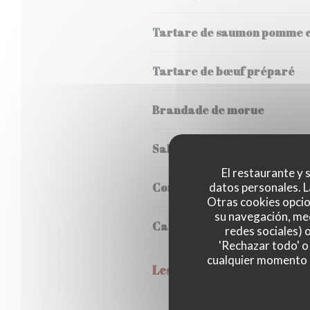
Tartare de saumon pomme 
Tartare de bœuf préparé
Brandade de morue
Salade Grecque
El restaurante y s
Confit de canard
datos personales. L
Otras cookies opcio
su navegación, med
Cassoulet
redes sociales) 
'Rechazar todo' o
cualquier momento ha
Les pièces à partager