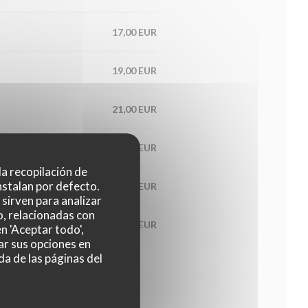
17,00 EUR
19,00 EUR
21,00 EUR
17,00 EUR
 la recopilación de
nstalan por defecto.
21,00 EUR
sirven para analizar
o, relacionadas con
22,00 EUR
n 'Aceptar todo',
ar sus opciones en
da de las páginas del