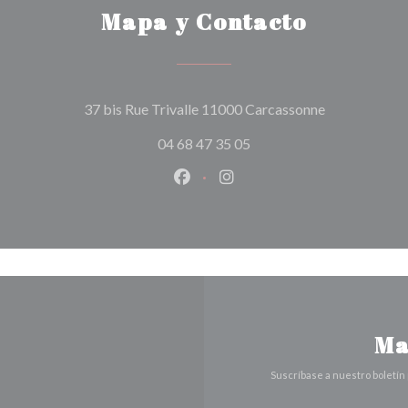
Mapa y Contacto
((abre en una
37 bis Rue Trivalle 11000 Carcassonne
04 68 47 35 05
Facebook ((abre en una nueva v
Instagram ((abre en una 
Ma
Suscríbase a nuestro boletín