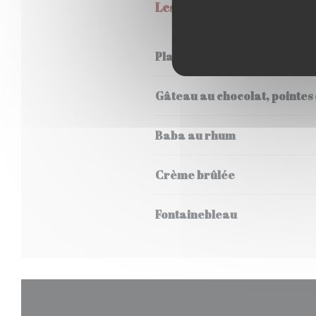
Les fromages et les desser
Planche de fromage
Gâteau au chocolat, pointes 
Baba au rhum
Crème brûlée
Fontainebleau