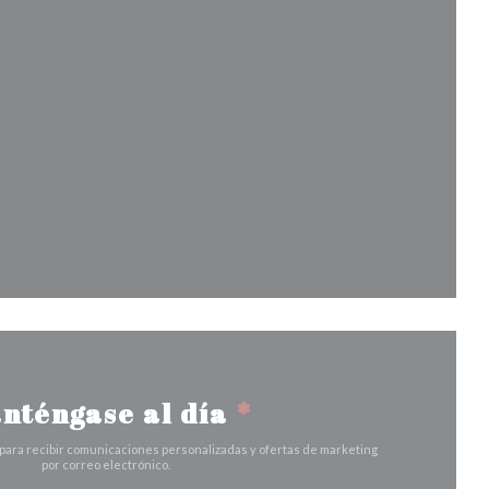
 nueva ventana))
entana))
nueva ventana))
nténgase al día
*
 para recibir comunicaciones personalizadas y ofertas de marketing
por correo electrónico.